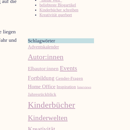
beliebteste Blogartikel
Kinderbücher schreiben
Kreativität querbeet
e liegen
Jahr und
Schlagwörter
Adventskalender
Autor:innen
Events
Elbautor:innen
Fortbildung
Gender-Fragen
Home Office
Inspiration
Interviews
Jahresrückblick
Kinderbücher
Kinderwelten
Kreativität