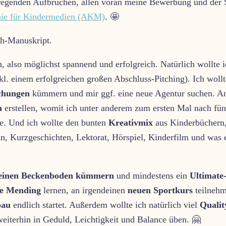
ufregenden Aufbrüchen, allen voran meine Bewerbung und der S
ie für Kindermedien (AKM)
. 🤩
, also möglichst spannend und erfolgreich. Natürlich wollte i
kl. einem erfolgreichen großen Abschluss-Pitching). Ich woll
chungen
kümmern und mir ggf. eine neue Agentur suchen. A
n
erstellen, womit ich unter anderem zum ersten Mal nach fün
e. Und ich wollte den bunten
Kreativmix
aus Kinderbüchern
ln, Kurzgeschichten, Lektorat, Hörspiel, Kinderfilm und was 
inen Beckenboden kümmern
und mindestens ein
Ultimate
le Mending
lernen, an irgendeinen
neuen Sportkurs
teilnehm
bau
endlich startet. Außerdem wollte ich natürlich viel
Qualit
eiterhin in Geduld, Leichtigkeit und Balance üben. 🤗