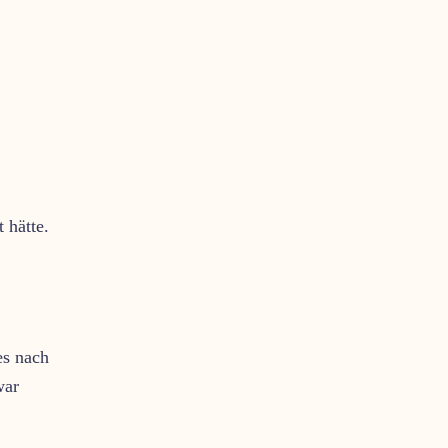
 hätte.
es nach
war