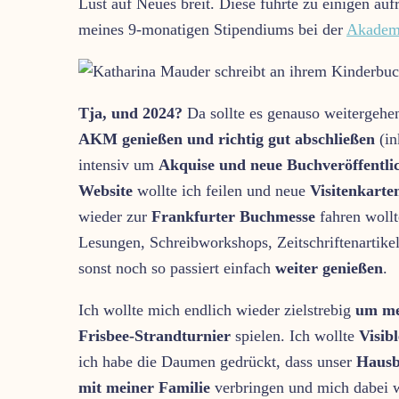
Lust auf Neues breit. Diese führte zu einigen a
meines 9-monatigen Stipendiums bei der
Akadem
Tja, und 2024?
Da sollte es genauso weitergehen
AKM genießen und richtig gut abschließen
(in
intensiv um
Akquise und neue Buchveröffentli
Website
wollte ich feilen und neue
Visitenkarte
wieder zur
Frankfurter Buchmesse
fahren wollt
Lesungen, Schreibworkshops, Zeitschriftenartike
sonst noch so passiert einfach
weiter genießen
.
Ich wollte mich endlich wieder zielstrebig
um me
Frisbee-Strandturnier
spielen. Ich wollte
Visib
ich habe die Daumen gedrückt, dass unser
Haus
mit meiner Familie
verbringen und mich dabei w