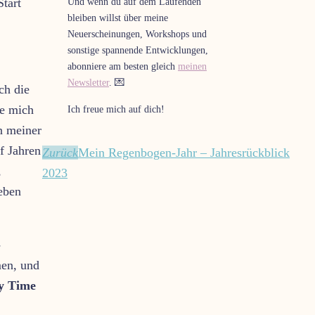
tart
Und wenn du auf dem Laufenden
bleiben willst über meine
Neuerscheinungen, Workshops und
sonstige spannende Entwicklungen,
abonniere am besten gleich
meinen
Newsletter
. 💌
ch die
te mich
Ich freue mich auf dich!
n meiner
f Jahren
Zurück
Mein Regenbogen-Jahr – Jahresrückblick
,
2023
eben
-
en, und
y Time