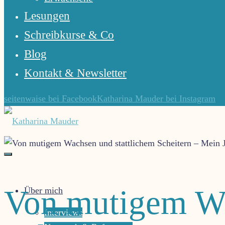
Lesungen
Schreibkurse & Co
Blog
Kontakt & Newsletter
seitenwaise bei Facebook
Katharina Mauder bei Instagram
Katharina
Mauder
Gute
Von mutigem Wa
Über mich
Geschichten
lassen
Interviews