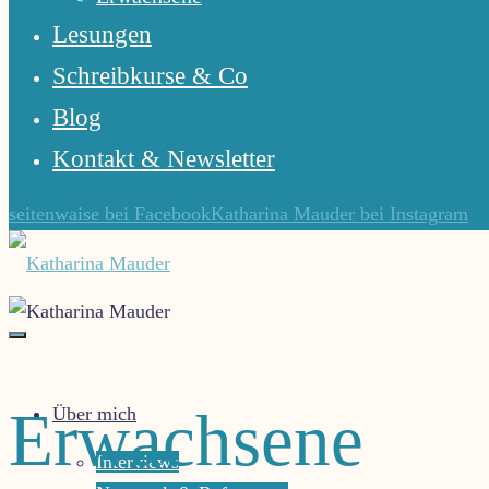
Lesungen
Schreibkurse & Co
Blog
Kontakt & Newsletter
seitenwaise bei Facebook
Katharina Mauder bei Instagram
Katharina
Mauder
Gute
Erwachsene
Über mich
Geschichten
lassen
Interviews