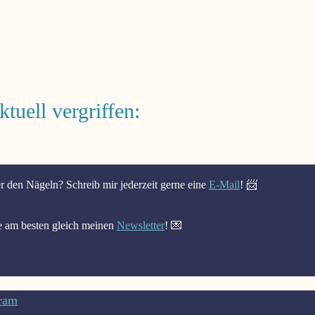
tuell vergriffen:
er den Nägeln? Schreib mir jederzeit gerne eine
E-Mail
! 📨
e am besten gleich meinen
Newsletter
! 💌
gram