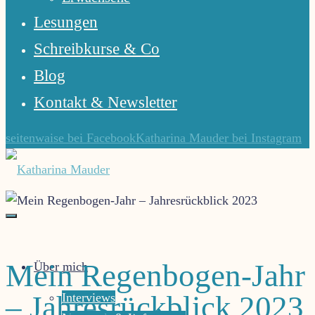
Lesungen
Schreibkurse & Co
Blog
Kontakt & Newsletter
seitenwaise bei Facebook
Katharina Mauder bei Instagram
Katharina
Mauder
Gute
Mein Regenbogen-Jahr
Über mich
Geschichten
lassen
– Jahresrückblick 2023
Interviews