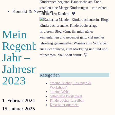
Kinderbuch begleite. Hauptsache am Ende
strahlen eine Menge Kinderaugen – von echten
Kontakt & Newsletter
und inneren Kindern! ­💖
Mein
In diesem Blog könnt ihr mich näher
kennenlernen und nebenbei ganz viel meines
Regenbogen-
jahrelang gesammelten Wissens zum Schreiben,
zur Buchbranche, zum Marketing und und und
Jahr –
mitnehmen. Viel Spaß damit! 🙂
Jahresrückblick
Kategorien
2023
*meine Bücher, Lesungen &
Workshops*
*meine Welt*
beliebteste Blogartikel
1. Februar 2024
Kinderbücher schreiben
Kreativität querbeet
15. Januar 2025