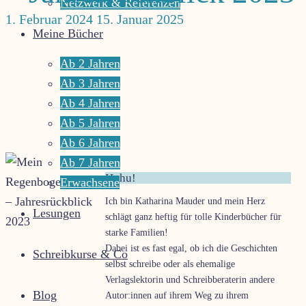
das
Netzwerk & Referenzen
1. Februar 2024
15. Januar 2025
Leben
Meine Bücher
leuchten
Ab 2 Jahren
Ab 3 Jahren
Ab 4 Jahren
Ab 5 Jahren
Ab 6 Jahren
Ab 7 Jahren
Huhu!
Erwachsene
Ich bin Katharina Mauder und mein Herz
Lesungen
schlägt ganz heftig für tolle Kinderbücher für
starke Familien!
Dabei ist es fast egal, ob ich die Geschichten
Schreibkurse & Co
selbst schreibe oder als ehemalige
Verlagslektorin und Schreibberaterin andere
Blog
Autor:innen auf ihrem Weg zu ihrem