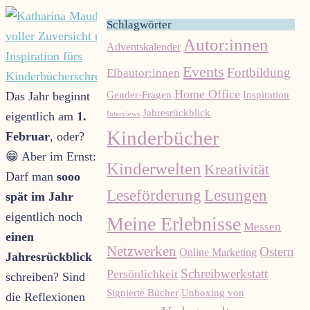
Schlagwörter
Autor:innen
Adventskalender
Events
Fortbildung
Elbautor:innen
Home Office
Gender-Fragen
Inspiration
Das Jahr beginnt
Jahresrückblick
eigentlich am
1.
Interviews
Kinderbücher
Februar
, oder?
😁 Aber im Ernst:
Kinderwelten
Kreativität
Darf man
sooo
Leseförderung
Lesungen
spät im Jahr
eigentlich noch
Meine Erlebnisse
Messen
einen
Netzwerken
Ostern
Online Marketing
Jahresrückblick
Schreibwerkstatt
Persönlichkeit
schreiben? Sind
Signierte Bücher
Unboxing von
die Reflexionen