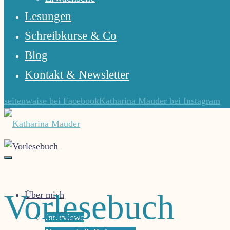
Lesungen
Schreibkurse & Co
Blog
Kontakt & Newsletter
seitenwaise bei Facebook
Katharina Mauder bei Instagram
Katharina
Mauder
Gute
Vorlesebuch
Über mich
Geschichten
lassen
Interviews