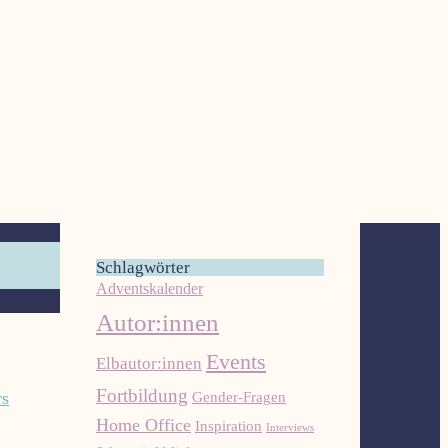
H
Schlagwörter
a
Adventskalender
s
Autor:innen
t
d
Events
Elbautor:innen
u
Fortbildung
Gender-Fragen
e
Home Office
Inspiration
Interviews
i