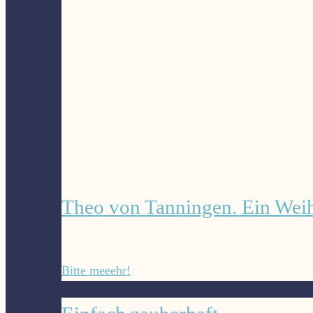
Tiere
(Vorlesebuch)"
Theo von Tanningen. Ein Wei
"Theo
Bitte meeehr!
von
Tanningen.