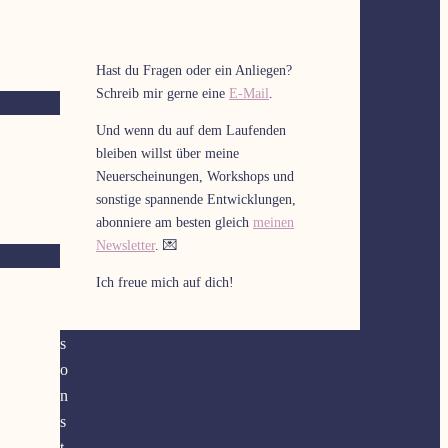
o
d
e
Hast du Fragen oder ein Anliegen?
r
Schreib mir gerne eine
E-Mail
.
b
Und wenn du auf dem Laufenden
r
bleiben willst über meine
e
Neuerscheinungen, Workshops und
n
sonstige spannende Entwicklungen,
n
abonniere am besten gleich
meinen
t
Newsletter
. 💌
d
Ich freue mich auf dich!
i
r
s
o
n
s
t